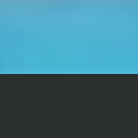
MENTALE KLARHEIT & ENERGIE FÜR DAS JAHRESFINALE
Erleben Sie die Kraft der Wim Hof Methode® – ein
bewährtes 3-Säulen-Training aus Atmung, Kälte und mentalem
Fokus. Dieses Seminar vermittelt Werkzeuge für mehr Energie,
mentale Stärke und innere Ruhe – körperlich spürbar,
wissenschaftlich fundiert und unmittelbar wirksam.